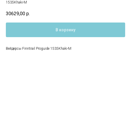
1535Khaki-M
30629,00
р.
В корзину
Вейдерсы Finntrail Proguide 1535Khaki-M