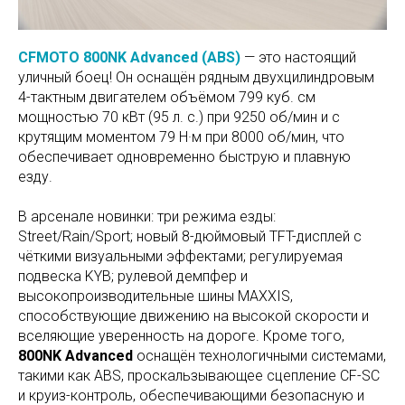
CFMOTO 800NK Advanced
(ABS)
— это настоящий
уличный боец! Он оснащён рядным двухцилиндровым
4-тактным двигателем объёмом 799 куб. см
мощностью 70 кВт (95 л. с.) при 9250 об/мин и с
крутящим моментом 79 Н·м при 8000 об/мин, что
обеспечивает одновременно быструю и плавную
езду.
В арсенале новинки: три режима езды:
Street/Rain/Sport; новый 8-дюймовый TFT-дисплей с
чёткими визуальными эффектами; регулируемая
подвеска KYB; рулевой демпфер и
высокопроизводительные шины MAXXIS,
способствующие движению на высокой скорости и
вселяющие уверенность на дороге. Кроме того,
800NK Advanced
оснащён технологичными системами,
такими как ABS, проскальзывающее сцепление CF-SC
и круиз-контроль, обеспечивающими безопасную и