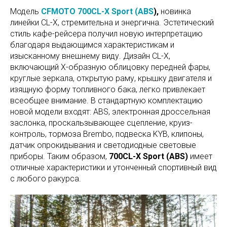
Модель
CFMOTO 700CL-X Sport (ABS
),
новинка
линейки CL-X, стремительна и энергична. Эстетический
стиль кафе-рейсера получил новую интерпретацию
благодаря выдающимся характеристикам и
изысканному внешнему виду. Дизайн CL-X,
включающий X-образную облицовку передней фары,
круглые зеркала, открытую раму, крышку двигателя и
изящную форму топливного бака, легко привлекает
всеобщее внимание. В стандартную комплектацию
новой модели входят: ABS, электронная дроссельная
заслонка, проскальзывающее сцепление, круиз-
контроль, тормоза Brembo, подвеска KYB, клипоны,
датчик опрокидывания и светодиодные световые
приборы. Таким образом,
700CL-X Sport (ABS)
имеет
отличные характеристики и утонченный спортивный вид
с любого ракурса.