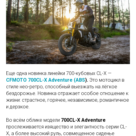
Еще одна новинка линейки 700-кубовых CL-X —
CFMOTO 700CL-X Adventure (ABS
).
Это мотоцикл в
стиле нео-ретро, способный выезжать на лёгкое
бездорожье. Новинка отражает особое отношение к
жизни: страстное, горячее, независимое, романтичное
и дерзкое.
Во всём облике модели
700CL-X Adventure
прослеживается изящество и элегантность серии CL-
X, а более высокий руль, совмещенное сиденье