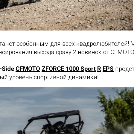
 станет особенным для всех квадролюбителей!
онсирования выхода сразу 2 новинок от CFMOTO
—Side
CFMOTO
ZFORCE 1000 Sport
R
EPS
предс
ый уровень спортивной динамики!