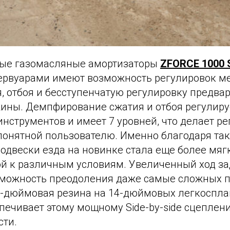
ые газомасляные амортизаторы
ZFORCE 1000 
рвуарами имеют возможность регулировок м
, отбоя и бесступенчатую регулировку предва
ины. Демпфирование сжатия и отбоя регулиру
инструментов и имеет 7 уровней, что делает р
понятной пользователю. Именно благодаря та
одвески езда на новинке стала еще более мяг
й к различным условиям. Увеличенный ход за
зможность преодоления даже самые сложных п
-дюймовая резина на 14-дюймовых легкоспла
печивает этому мощному Side-by-side сцеплен
сти.