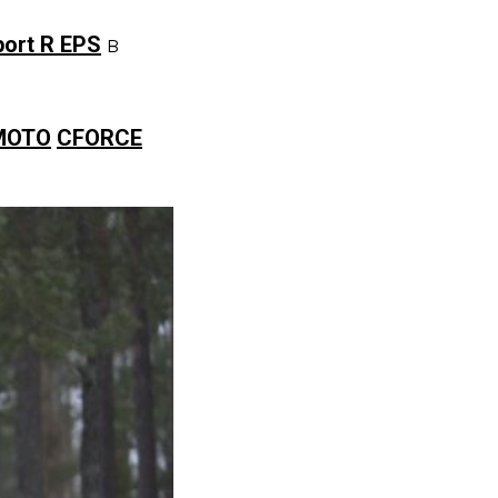
ort R EPS
в
MOTO
CFORCE