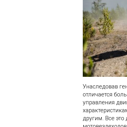
Унаследовав ге
отличается бол
управления дви
характеристика
другим. Все это
мотовездеходов 