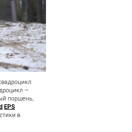
 квадроцикл
адроцикл —
ый поршень,
d
EPS
стики в