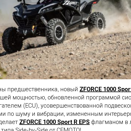
ны предшественника, новый
ZFORCE 1000 Spor
ьшей мощностью, обновленной программой си
гателем (ECU), усовершенствованной подвеск
ми по шуму и вибрации, измененным интерьер
 делает
ZFORCE 1000 Sport R EPS
флагманом в 
типа Side-by-Side от CFMOTO!