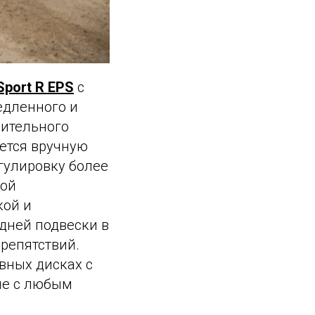
Sport R EPS
с
едленного и
рительного
ется вручную
егулировку более
кой
кой и
дней подвески в
репятствий.
вных дисках с
ие с любым