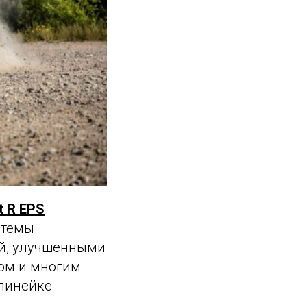
t R EPS
стемы
ой, улучшенными
ом и многим
линейке