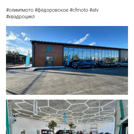
#олимпмото #фёдоровское #cfmoto #atv
#квадроцикл