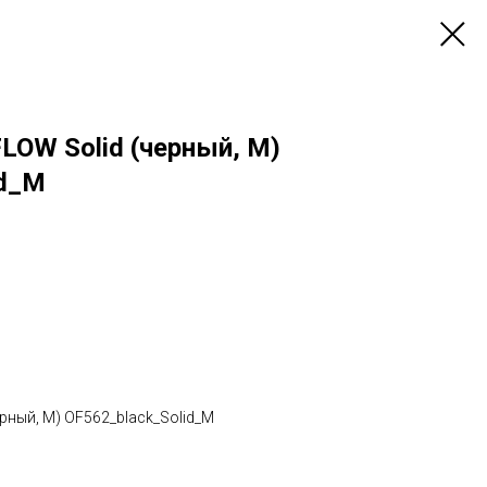
LOW Solid (черный, M)
id_M
рный, M) OF562_black_Solid_M