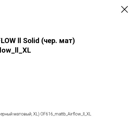
W ll Solid (чер. мат)
low_ll_XL
черный матовый, XL) OF616_mattb_Airflow_ll_XL