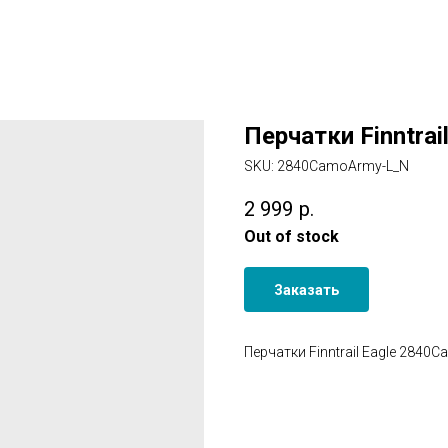
Перчатки Finntra
SKU:
2840CamoArmy-L_N
2 999
р.
Out of stock
Заказать
Перчатки Finntrail Eagle 2840