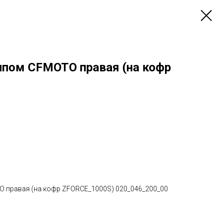
типом CFMOTO правая (на кофр
 правая (на кофр ZFORCE_1000S) 020_046_200_00