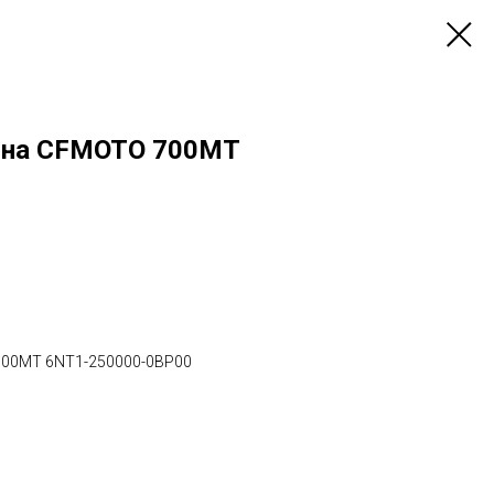
й на CFMOTO 700MT
700MT 6NT1-250000-0BP00